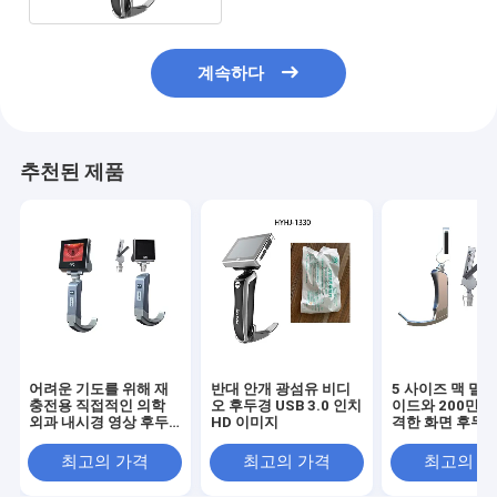
계속하다
추천된 제품
어려운 기도를 위해 재
반대 안개 광섬유 비디
5 사이즈 맥 밀
충전용 직접적인 의학
오 후두경 USB 3.0 인치
이드와 200만 
외과 내시경 영상 후두
HD 이미지
격한 화면 후두
경
최고의 가격
최고의 가격
최고의 